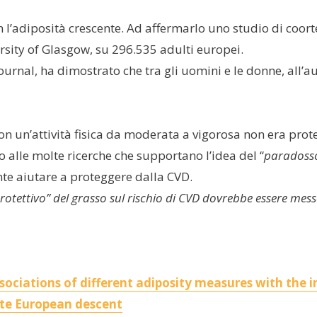
l’adiposità crescente. Ad affermarlo uno studio di coorte 
sity of Glasgow, su 296.535 adulti europei.
ournal, ha dimostrato che tra gli uomini e le donne, all’
n un’attività fisica da moderata a vigorosa non era protett
o alle molte ricerche che supportano l’idea del “
paradosso
te aiutare a proteggere dalla CVD.
rotettivo” del grasso sul rischio di CVD dovrebbe essere mess
ociations of different adiposity measures with the i
ite European descent