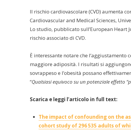
Il rischio cardiovascolare (CVD) aumenta con 
Cardiovascular and Medical Sciences, Univer
Lo studio, pubblicato sull’European Heart J
rischio associato di CVD.
È interessante notare che l’aggiustamento co
maggiore adiposità. I risultati si aggiungon
sovrappeso e l’obesità possano effettivamen
“
Qualsiasi equivoco su un potenziale effetto “p
Scarica e leggi l’articolo in full text:
The impact of confounding on the ass
cohort study of 296 535 adults of wh