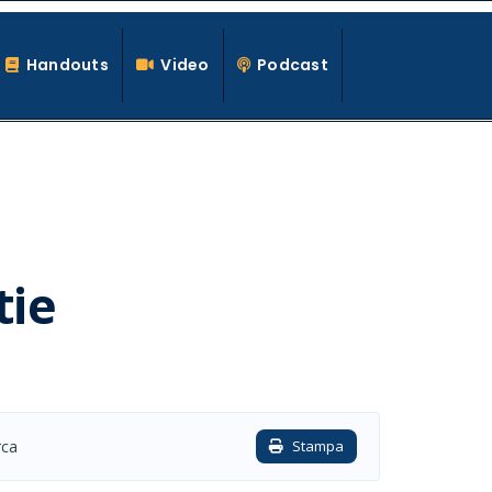
Handouts
Video
Podcast
tie
rca
Stampa