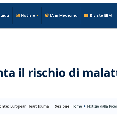
Guida
Notizie
IA in Medicina
Riviste EBM
La conoscenza clinica per la pratica medica quotidiana
a il rischio di malat
onte:
European Heart Journal
Sezione:
Home
Notizie dalla Rice