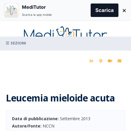
Search
MediTutor
×
for:
Scarica
Scarica la app mobile
Skip
to
content
La conoscenza clinica per la pratica medica quotidiana
Leucemia mieloide acuta
Data di pubblicazione:
Settembre 2013
Autore/Fonte:
NCCN