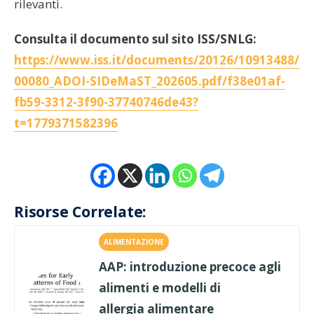
rilevanti.
Consulta il documento sul sito ISS/SNLG:
https://www.iss.it/documents/20126/10913488/R
00080_ADOI-SIDeMaST_202605.pdf/f38e01af-
fb59-3312-3f90-37740746de43?
t=1779371582396
Risorse Correlate:
ALIMENTAZIONE
AAP: introduzione precoce agli
alimenti e modelli di
allergia alimentare