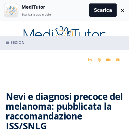
Search
MediTutor
×
for:
Scarica
Scarica la app mobile
Skip
to
content
La conoscenza clinica per la pratica medica quotidiana
Nevi e diagnosi precoce del
melanoma: pubblicata la
raccomandazione
ISS/SNLG