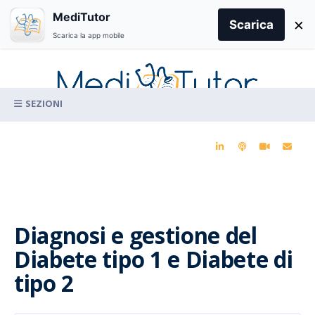
Search
MediTutor
×
for:
Scarica
Scarica la app mobile
Skip
to
content
La conoscenza clinica per la pratica medica quotidiana
Diagnosi e gestione del
Diabete tipo 1 e Diabete di
tipo 2