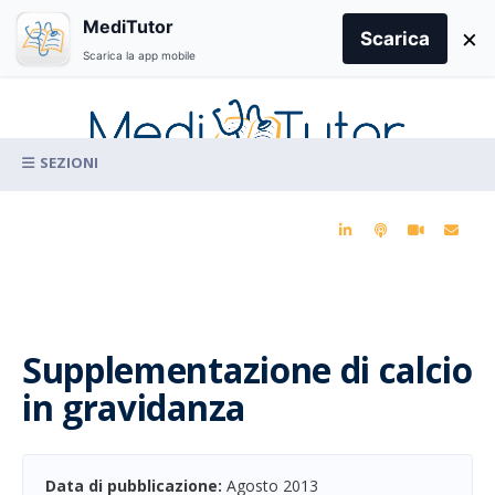
Search
MediTutor
×
for:
Scarica
Scarica la app mobile
Skip
to
content
La conoscenza clinica per la pratica medica quotidiana
Supplementazione di calcio
in gravidanza
Data di pubblicazione:
Agosto 2013