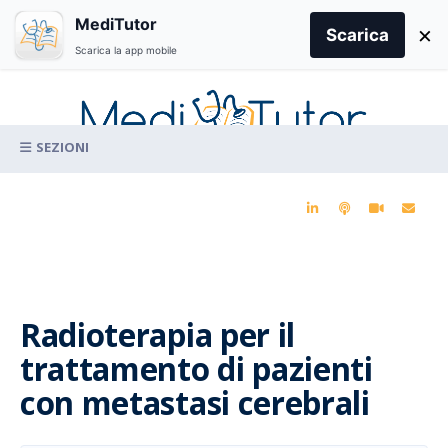
Search
MediTutor
×
for:
Scarica
Scarica la app mobile
Skip
to
content
La conoscenza clinica per la pratica medica quotidiana
Radioterapia per il
trattamento di pazienti
con metastasi cerebrali