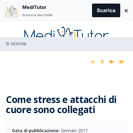
Search
MediTutor
×
for:
Scarica
Scarica la app mobile
Skip
to
content
La conoscenza clinica per la pratica medica quotidiana
Come stress e attacchi di
cuore sono collegati
Data di pubblicazione:
Gennaio 2017