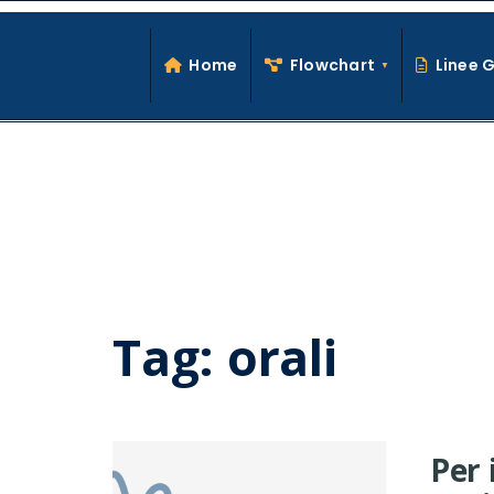
Search
Skip
for:
to
Home
Flowchart
Linee 
content
Tag:
orali
Per 