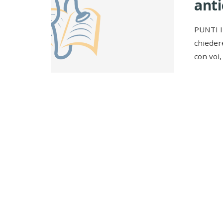
anti
PUNTI I
chiedere
con voi,