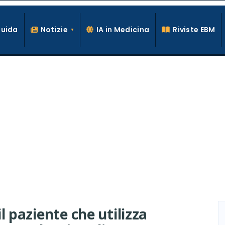
Guida
Notizie
IA in Medicina
Riviste EBM
La conoscenza clinica per la pratica medica quotidiana
il paziente che utilizza