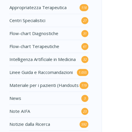
Appropriatezza Terapeutica
118
Centri Specialistici
27
Flow-chart Diagnostiche
31
Flow-chart Terapeutiche
61
Intelligenza Artificiale in Medicina
32
Linee Guida e Raccomandazioni
1.055
Materiale per i pazienti (Handouts
119
News
3
Note AIFA
23
Notizie dalla Ricerca
592