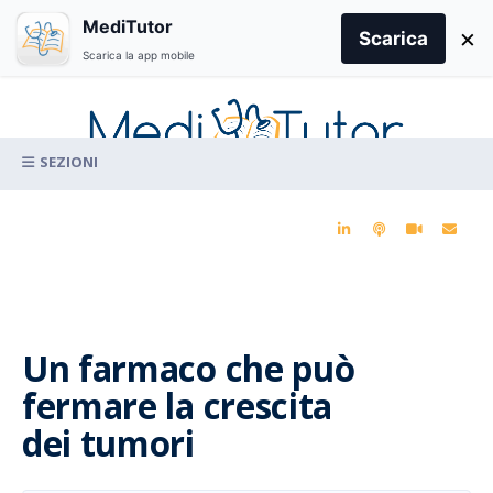
Search
MediTutor
×
for:
Scarica
Scarica la app mobile
Skip
to
content
La conoscenza clinica per la pratica medica quotidiana
Un farmaco che può
fermare la crescita
dei tumori