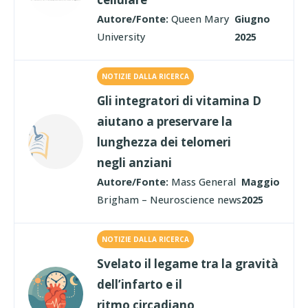
Autore/Fonte:
Queen Mary
Giugno
University
2025
NOTIZIE DALLA RICERCA
Gli integratori di vitamina D
aiutano a preservare la
lunghezza dei telomeri
negli anziani
Autore/Fonte:
Mass General
Maggio
Brigham – Neuroscience news
2025
NOTIZIE DALLA RICERCA
Svelato il legame tra la gravità
dell’infarto e il
ritmo circadiano