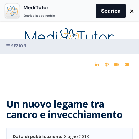
Search
MediTutor
×
for:
Scarica
Scarica la app mobile
Skip
to
content
La conoscenza clinica per la pratica medica quotidiana
Un nuovo legame tra
cancro e invecchiamento
Data di pubblicazione:
Giugno 2018