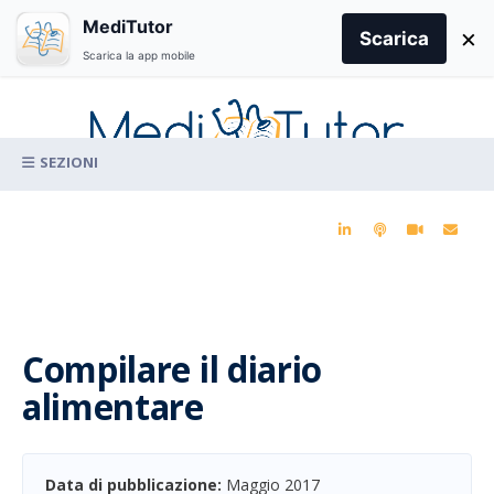
Search
MediTutor
×
for:
Scarica
Scarica la app mobile
Skip
to
content
La conoscenza clinica per la pratica medica quotidiana
Compilare il diario
alimentare
Data di pubblicazione:
Maggio 2017