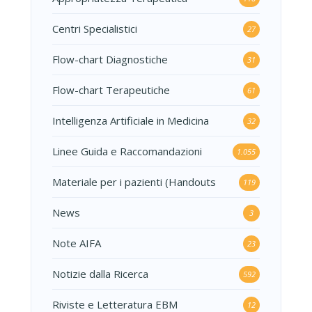
Centri Specialistici
27
Flow-chart Diagnostiche
31
Flow-chart Terapeutiche
61
Intelligenza Artificiale in Medicina
32
Linee Guida e Raccomandazioni
1.055
Materiale per i pazienti (Handouts
119
News
3
Note AIFA
23
Notizie dalla Ricerca
592
Riviste e Letteratura EBM
12