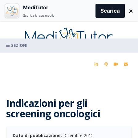
Search
MediTutor
×
for:
Scarica
Scarica la app mobile
Skip
to
content
La conoscenza clinica per la pratica medica quotidiana
Indicazioni per gli
screening oncologici
Data di pubblicazione:
Dicembre 2015