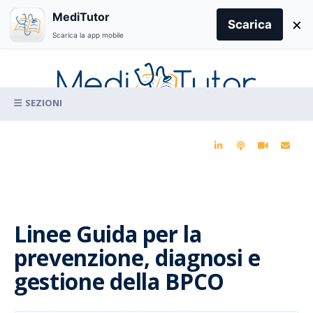
Search
MediTutor
×
for:
Scarica
Scarica la app mobile
Skip
to
content
La conoscenza clinica per la pratica medica quotidiana
Linee Guida per la
prevenzione, diagnosi e
gestione della BPCO