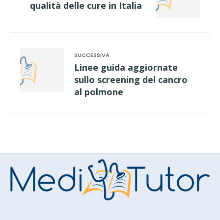
qualità delle cure in Italia
Linee guida aggiornate
sullo screening del cancro
al polmone