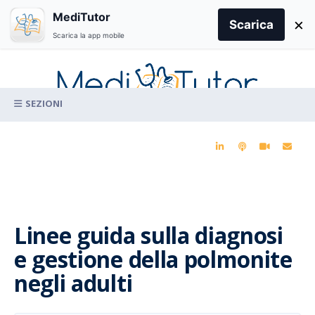
Search
MediTutor
×
for:
Scarica
Scarica la app mobile
Skip
to
content
La conoscenza clinica per la pratica medica quotidiana
Linee guida sulla diagnosi
e gestione della polmonite
negli adulti