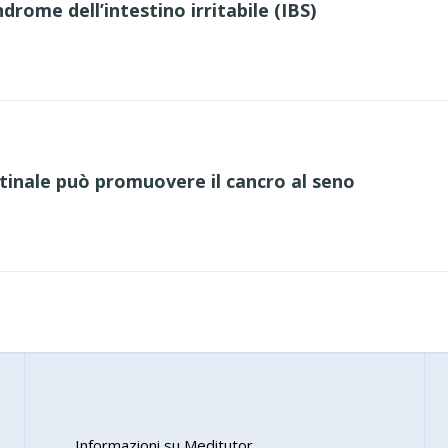
drome dell’intestino irritabile (IBS)
tinale può promuovere il cancro al seno
Informazioni su Meditutor