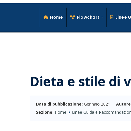
Search
Skip
for:
to
Home
Flowchart
Linee 
content
Dieta e stile di
Data di pubblicazione:
Gennaio 2021
Autore
Sezione:
Home
Linee Guida e Raccomandazion