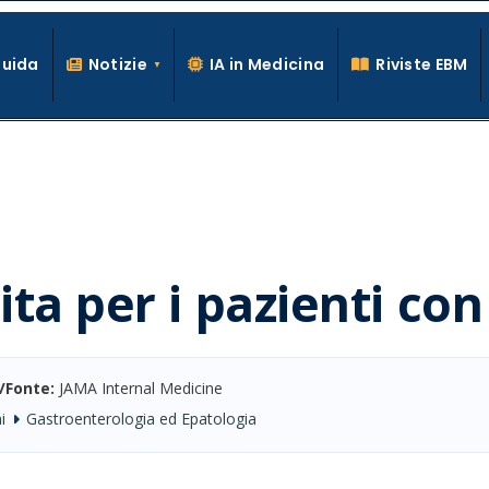
Guida
Notizie
IA in Medicina
Riviste EBM
La conoscenza clinica per la pratica medica quotidiana
 vita per i pazienti c
/Fonte:
JAMA Internal Medicine
i
Gastroenterologia ed Epatologia