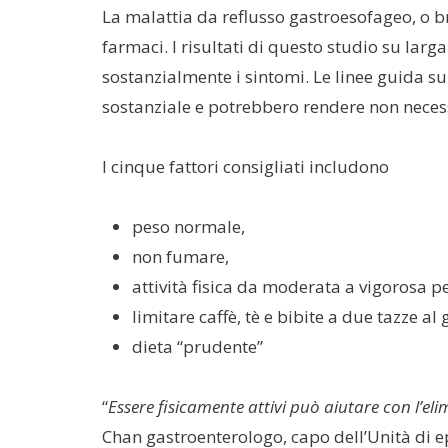
La malattia da reflusso gastroesofageo, o b
farmaci. I risultati di questo studio su lar
sostanzialmente i sintomi. Le linee guida sull
sostanziale e potrebbero rendere non necess
I cinque fattori consigliati includono
peso normale,
non fumare,
attività fisica da moderata a vigorosa p
limitare caffè, tè e bibite a due tazze al
dieta “prudente”
“
Essere fisicamente attivi può aiutare con l’el
Chan gastroenterologo, capo dell’Unità di ep