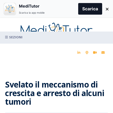
Search
MediTutor
×
for:
Scarica
Scarica la app mobile
Skip
to
content
La conoscenza clinica per la pratica medica quotidiana
Svelato il meccanismo di
crescita e arresto di alcuni
tumori