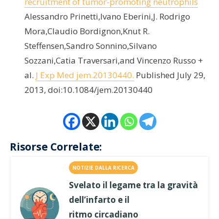
recruitment of tumor-promoting neutrophils
Alessandro Prinetti,Ivano Eberini,J. Rodrigo
Mora,Claudio Bordignon,Knut R.
Steffensen,Sandro Sonnino,Silvano
Sozzani,Catia Traversari,and Vincenzo Russo +
al.
J Exp Med jem.20130440.
Published July 29,
2013, doi:10.1084/jem.20130440
Risorse Correlate:
NOTIZIE DALLA RICERCA
Svelato il legame tra la gravità
dell’infarto e il
ritmo circadiano