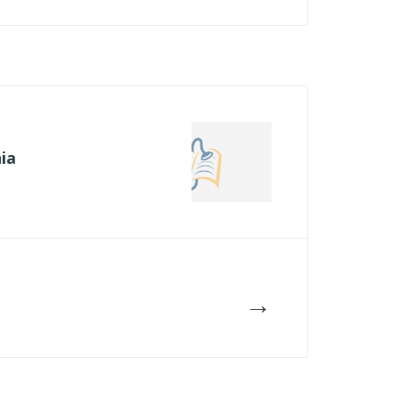
nia
→