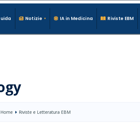
Guida
Notizie
IA in Medicina
Riviste EBM
La conoscenza clinica per la pratica medica quotidiana
ogy
Home
Riviste e Letteratura EBM