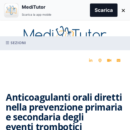
Search
MediTutor
×
for:
Scarica
Scarica la app mobile
Skip
to
content
La conoscenza clinica per la pratica medica quotidiana
Anticoagulanti orali diretti
nella prevenzione primaria
e secondaria degli
eventi trombotici