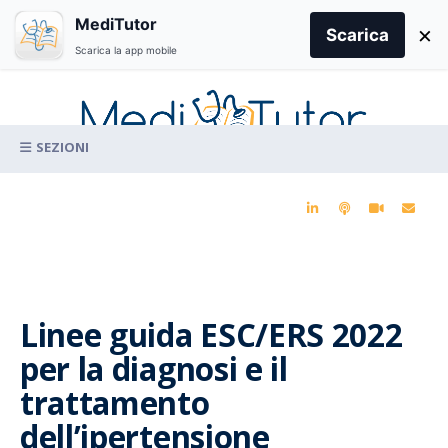
Search
MediTutor
×
for:
Scarica
Scarica la app mobile
Skip
to
content
La conoscenza clinica per la pratica medica quotidiana
Linee guida ESC/ERS 2022
per la diagnosi e il
trattamento
dell’ipertensione