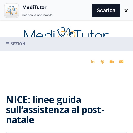
Search
MediTutor
×
for:
Scarica
Scarica la app mobile
Skip
to
content
La conoscenza clinica per la pratica medica quotidiana
NICE: linee guida
sull’assistenza al post-
natale