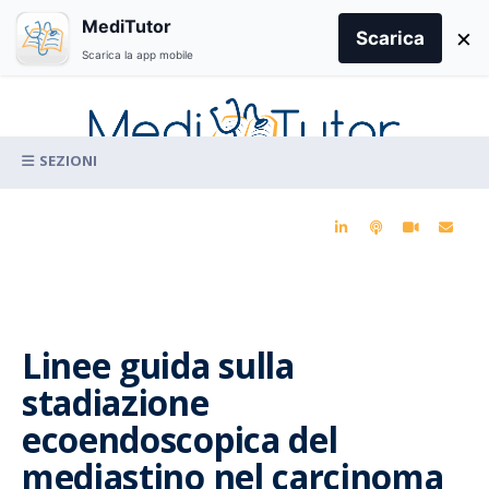
Search
MediTutor
×
for:
Scarica
Scarica la app mobile
Skip
to
content
La conoscenza clinica per la pratica medica quotidiana
Linee guida sulla
stadiazione
ecoendoscopica del
mediastino nel carcinoma