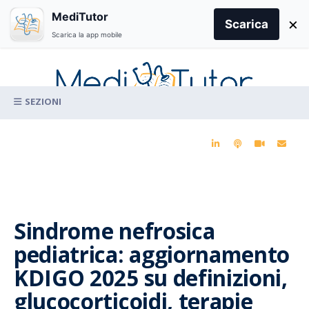
Search
MediTutor
×
for:
Scarica
Scarica la app mobile
Skip
to
content
La conoscenza clinica per la pratica medica quotidiana
Sindrome nefrosica
pediatrica: aggiornamento
KDIGO 2025 su definizioni,
glucocorticoidi, terapie