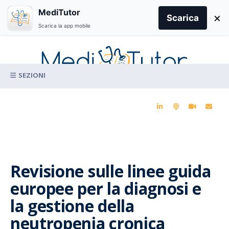
Search
MediTutor
×
for:
Scarica
Scarica la app mobile
Skip
to
content
La conoscenza clinica per la pratica medica quotidiana
Revisione sulle linee guida
europee per la diagnosi e
la gestione della
neutropenia cronica