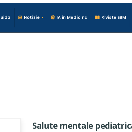
Guida
Notizie
IA in Medicina
Riviste EBM
La conoscenza clinica per la pratica medica quotidiana
Salute mentale pediatric